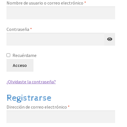
Obligatorio
Nombre de usuario o correo electrónico
*
CONTACTO
VOLUNTARIADO
Obligatorio
Contraseña
*
A
Recuérdame
l
Acceso
t
e
¿Olvidaste la contraseña?
r
n
Registrarse
a
t
Obligatorio
Dirección de correo electrónico
*
i
v
e