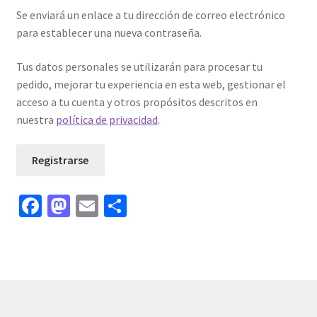
Se enviará un enlace a tu dirección de correo electrónico
:
para establecer una nueva contraseña.
Tus datos personales se utilizarán para procesar tu
pedido, mejorar tu experiencia en esta web, gestionar el
acceso a tu cuenta y otros propósitos descritos en
nuestra
política de privacidad
.
Registrarse
Fa
M
E
C
A
l
ce
as
m
o
t
b
to
ai
m
e
o
d
l
p
r
n
o
o
ar
a