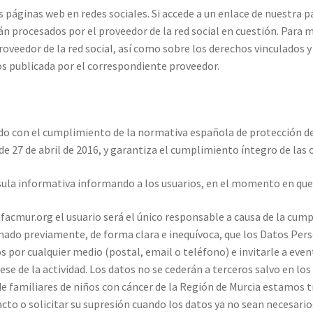
páginas web en redes sociales. Si accede a un enlace de nuestra pág
n procesados por el proveedor de la red social en cuestión. Para 
roveedor de la red social, así como sobre los derechos vinculados y
tos publicada por el correspondiente proveedor.
 con el cumplimiento de la normativa española de protección d
de abril de 2016, y garantiza el cumplimiento íntegro de las o
usula informativa informando a los usuarios, en el momento en que 
facmur.org el usuario será el único responsable a causa de la cum
ado previamente, de forma clara e inequívoca, que los Datos Perso
os por cualquier medio (postal, email o teléfono) e invitarle a ev
se de la actividad. Los datos no se cederán a terceros salvo en los
de familiares de niños con cáncer de la Región de Murcia estamos 
xacto o solicitar su supresión cuando los datos ya no sean necesari