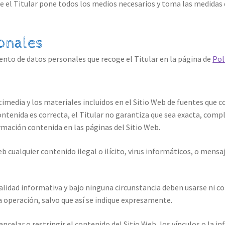
 el Titular pone todos los medios necesarios y toma las medidas 
onales
ento de datos personales que recoge el Titular en la página de
Pol
imedia y los materiales incluidos en el Sitio Web de fuentes que co
tenida es correcta, el Titular no garantiza que sea exacta, compl
rmación contenida en las páginas del Sitio Web.
b cualquier contenido ilegal o ilícito, virus informáticos, o mensa
lidad informativa y bajo ninguna circunstancia deben usarse ni co
 operación, salvo que así se indique expresamente.
cancelar o restringir el contenido del Sitio Web, los vínculos o la 