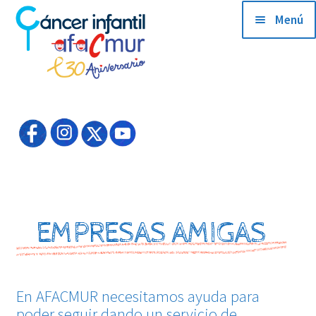
Menú
QUIENES SOMOS
HAZTE SOCIO
ACTUALIDAD
EMPRESAS AMIGAS
EMPRESAS AMIGAS
PRODUCTOS SOLIDARIOS
En AFACMUR necesitamos ayuda para
COLABORADORES
poder seguir dando un servicio de