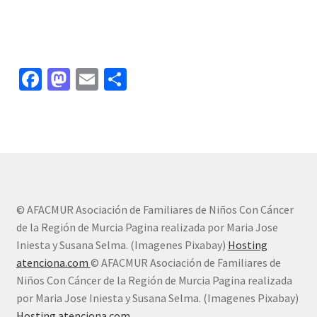
Fa
M
E
C
ce
as
m
o
b
to
ai
m
o
d
l
p
o
o
ar
k
n
tir
© AFACMUR Asociación de Familiares de Niños Con Cáncer
de la Región de Murcia Pagina realizada por Maria Jose
Iniesta y Susana Selma. (Imagenes Pixabay)
Hosting
atenciona.com
© AFACMUR Asociación de Familiares de
Niños Con Cáncer de la Región de Murcia Pagina realizada
por Maria Jose Iniesta y Susana Selma. (Imagenes Pixabay)
Hosting atenciona.com