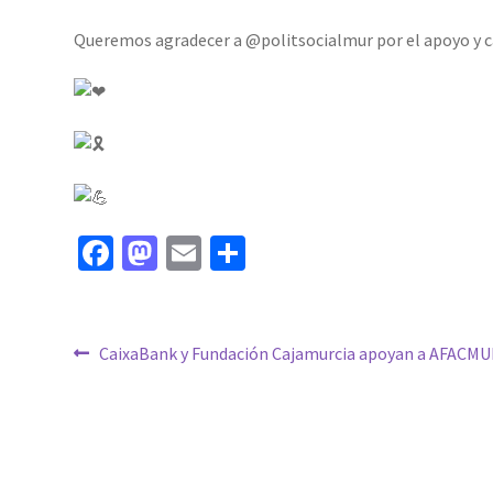
Queremos agradecer a @politsocialmur por el apoyo y c
Fa
M
E
C
ce
as
m
o
b
to
ai
m
o
d
l
p
Navegación
Anterior:
CaixaBank y Fundación Cajamurcia apoyan a AFACM
o
o
ar
de
k
n
tir
entradas