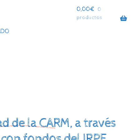
0,00
€
0
productos
ADO
dad de la CARM, a través
r con fondos del IRPF